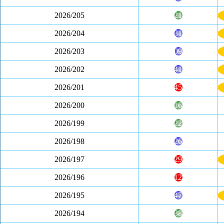
2026/205
21
2026/204
31
2026/203
09
2026/202
41
2026/201
45
2026/200
16
2026/199
22
2026/198
26
2026/197
29
2026/196
12
2026/195
47
2026/194
38