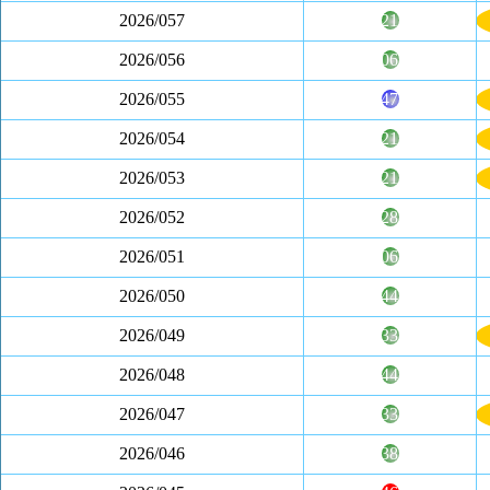
2026/057
21
2026/056
06
2026/055
47
2026/054
21
2026/053
21
2026/052
28
2026/051
06
2026/050
44
2026/049
33
2026/048
44
2026/047
33
2026/046
38