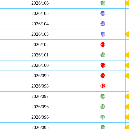
2026/106
43
2026/105
20
2026/104
42
2026/103
03
2026/102
30
2026/101
33
2026/100
45
2026/099
23
2026/098
12
2026/097
39
2026/096
11
2026/096
11
2026/095
05