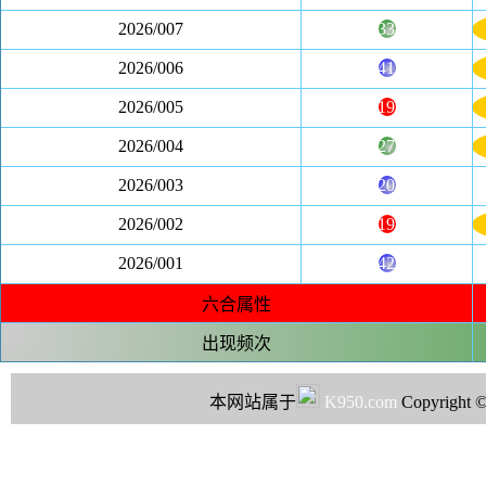
2026/007
33
2026/006
41
2026/005
19
2026/004
27
2026/003
20
2026/002
19
2026/001
42
六合属性
出现频次
本网站属于
K950.com
Copyright