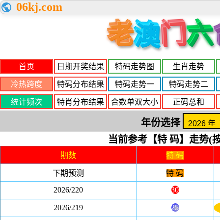
06kj.com
老
门
六
澳
首页
日期开奖结果
特码走势图
生肖走势
冷热跨度
特码分布结果
特码走势一
特码走势二
统计频次
特肖分布结果
合数单双大小
正码总和
年份选择
当前参考【特 码】走势(按
期数
特 码
下期预测
特 码
2026/220
30
2026/219
25