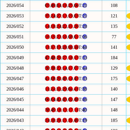
2026/054
05
,
49
,
04
,
19
,
25
,
06
T:
21
108
2026/053
35
,
24
,
27
,
13
,
19
,
03
T:
21
121
2026/052
14
,
18
,
24
,
22
,
31
,
26
T:
28
135
2026/051
16
,
19
,
23
,
10
,
08
,
01
T:
06
77
2026/050
11
,
37
,
19
,
28
,
08
,
38
T:
44
141
2026/049
47
,
48
,
29
,
27
,
18
,
15
T:
33
184
2026/048
30
,
38
,
23
,
14
,
17
,
07
T:
44
129
2026/047
41
,
08
,
20
,
49
,
14
,
43
T:
33
175
2026/046
11
,
24
,
31
,
29
,
04
,
41
T:
38
140
2026/045
06
,
04
,
42
,
45
,
02
,
48
T:
46
147
2026/044
38
,
49
,
18
,
15
,
17
,
11
T:
40
148
2026/043
24
,
38
,
28
,
15
,
31
,
49
T:
19
185