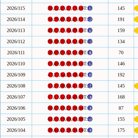
2026/115
30
,
22
,
35
,
27
,
15
,
16
T:
18
145
2026/114
34
,
29
,
49
,
22
,
45
,
12
T:
30
191
2026/113
49
,
07
,
25
,
34
,
09
,
35
T:
19
159
2026/112
06
,
39
,
30
,
14
,
02
,
43
T:
46
134
2026/111
20
,
05
,
03
,
32
,
01
,
09
T:
13
70
2026/110
15
,
49
,
31
,
05
,
30
,
16
T:
18
146
2026/109
47
,
27
,
34
,
35
,
08
,
41
T:
11
192
2026/108
33
,
27
,
08
,
06
,
41
,
30
T:
34
145
2026/107
17
,
13
,
32
,
16
,
49
,
41
T:
07
168
2026/106
09
,
07
,
19
,
22
,
26
,
04
T:
43
87
2026/105
01
,
03
,
19
,
49
,
45
,
38
T:
20
155
2026/104
39
,
44
,
41
,
28
,
04
,
19
T:
42
175