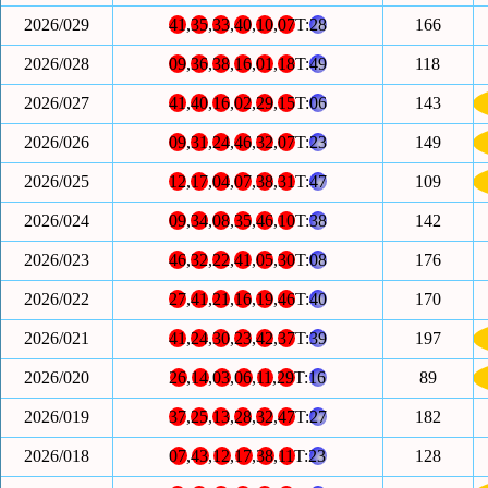
2026/029
41
,
35
,
33
,
40
,
10
,
07
T:
28
166
2026/028
09
,
36
,
38
,
16
,
01
,
18
T:
49
118
2026/027
41
,
40
,
16
,
02
,
29
,
15
T:
06
143
2026/026
09
,
31
,
24
,
46
,
32
,
07
T:
23
149
2026/025
12
,
17
,
04
,
07
,
38
,
31
T:
47
109
2026/024
09
,
34
,
08
,
35
,
46
,
10
T:
38
142
2026/023
46
,
32
,
22
,
41
,
05
,
30
T:
08
176
2026/022
27
,
41
,
21
,
16
,
19
,
46
T:
40
170
2026/021
41
,
24
,
30
,
23
,
42
,
37
T:
39
197
2026/020
26
,
14
,
03
,
06
,
11
,
29
T:
16
89
2026/019
37
,
25
,
13
,
28
,
32
,
47
T:
27
182
2026/018
07
,
43
,
12
,
17
,
38
,
11
T:
23
128