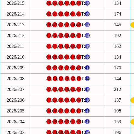
2026/215
26
,
29
,
23
,
07
,
13
,
36
T:
18
134
2026/214
42
,
31
,
22
,
37
,
01
,
41
T:
08
174
2026/213
08
,
43
,
20
,
02
,
24
,
48
T:
10
145
2026/212
12
,
36
,
20
,
44
,
49
,
31
T:
10
192
2026/211
21
,
31
,
04
,
30
,
49
,
27
T:
17
162
2026/210
04
,
08
,
29
,
43
,
14
,
36
T:
16
134
2026/209
29
,
39
,
26
,
22
,
05
,
49
T:
41
170
2026/208
49
,
14
,
12
,
28
,
30
,
11
T:
04
144
2026/207
32
,
30
,
47
,
38
,
26
,
39
T:
42
212
2026/206
17
,
29
,
36
,
43
,
13
,
49
T:
26
187
2026/205
04
,
06
,
43
,
23
,
13
,
19
T:
21
108
2026/204
20
,
28
,
33
,
39
,
01
,
38
T:
31
159
2026/203
22
,
24
,
48
,
45
,
31
,
26
T:
09
196