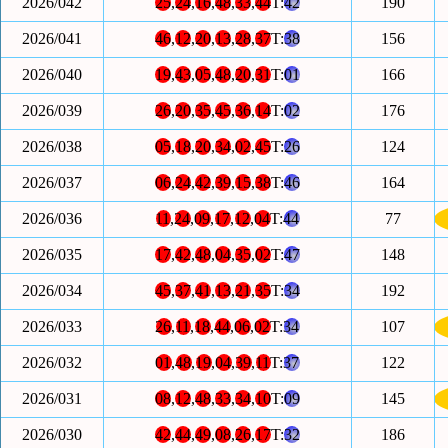
2026/042
25
,
24
,
16
,
48
,
33
,
44
T:
42
190
2026/041
46
,
12
,
20
,
13
,
28
,
37
T:
38
156
2026/040
19
,
43
,
05
,
48
,
20
,
31
T:
01
166
2026/039
26
,
20
,
35
,
45
,
36
,
14
T:
02
176
2026/038
05
,
18
,
20
,
34
,
02
,
45
T:
26
124
2026/037
06
,
24
,
42
,
39
,
15
,
38
T:
46
164
2026/036
11
,
24
,
09
,
17
,
12
,
04
T:
44
77
2026/035
17
,
42
,
48
,
04
,
35
,
02
T:
47
148
2026/034
45
,
37
,
41
,
13
,
21
,
35
T:
34
192
2026/033
26
,
11
,
18
,
44
,
06
,
02
T:
34
107
2026/032
01
,
48
,
19
,
04
,
39
,
11
T:
37
122
2026/031
08
,
12
,
48
,
33
,
34
,
10
T:
09
145
2026/030
42
,
44
,
49
,
08
,
26
,
17
T:
32
186