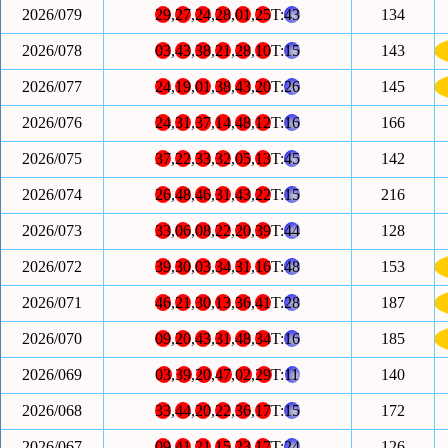
2026/079
29
,
27
,
24
,
28
,
01
,
25
T:
43
134
2026/078
03
,
43
,
38
,
21
,
28
,
10
T:
15
143
2026/077
24
,
19
,
01
,
38
,
43
,
20
T:
26
145
2026/076
24
,
31
,
37
,
14
,
48
,
12
T:
16
166
2026/075
37
,
22
,
33
,
32
,
05
,
13
T:
45
142
2026/074
26
,
48
,
46
,
31
,
43
,
22
T:
15
216
2026/073
33
,
06
,
08
,
22
,
20
,
39
T:
44
128
2026/072
39
,
30
,
03
,
34
,
31
,
16
T:
48
153
2026/071
46
,
21
,
30
,
13
,
36
,
41
T:
28
187
2026/070
09
,
20
,
43
,
31
,
48
,
34
T:
16
185
2026/069
03
,
39
,
20
,
47
,
02
,
29
T:
11
140
2026/068
33
,
44
,
20
,
22
,
36
,
17
T:
15
172
2026/067
09
,
41
,
21
,
15
,
23
,
17
T:
24
126