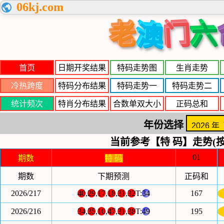
06kj.com
老
门
六
澳
首页
日期开奖结果
特码走势图
生肖走势
冷热跨度
特码分布结果
特码走势一
特码走势二
统计频次
特肖分布结果
合数单双大小
正码总和
年份选择
当前参考【特 码】走势(按
01
期数
特 码
期数
下期预测
正码和
2026/217
40
,
29
,
17
,
18
,
31
,
32
T:
34
167
2026/216
34
,
35
,
10
,
47
,
31
,
38
T:
49
195