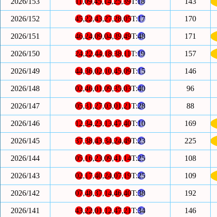
2026/153
11
,
09
,
45
,
14
,
25
,
39
T:
18
143
2026/152
45
,
22
,
43
,
27
,
28
,
05
T:
17
170
2026/151
46
,
24
,
09
,
04
,
39
,
49
T:
48
171
2026/150
24
,
22
,
44
,
18
,
38
,
11
T:
19
157
2026/149
44
,
36
,
02
,
10
,
45
,
09
T:
15
146
2026/148
02
,
46
,
01
,
09
,
35
,
03
T:
40
96
2026/147
05
,
31
,
27
,
03
,
01
,
21
T:
28
88
2026/146
12
,
34
,
23
,
13
,
47
,
40
T:
10
169
2026/145
37
,
38
,
43
,
34
,
24
,
49
T:
23
225
2026/144
05
,
16
,
23
,
09
,
41
,
14
T:
25
108
2026/143
02
,
17
,
40
,
24
,
07
,
19
T:
25
109
2026/142
07
,
48
,
37
,
14
,
46
,
40
T:
38
192
2026/141
43
,
22
,
01
,
12
,
47
,
21
T:
34
146