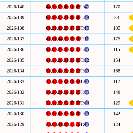
2026/140
44
,
16
,
05
,
46
,
10
,
49
T:
41
170
2026/139
07
,
39
,
02
,
21
,
08
,
06
T:
49
83
2026/138
01
,
31
,
49
,
35
,
47
,
22
T:
15
185
2026/137
41
,
01
,
44
,
32
,
29
,
28
T:
11
175
2026/136
41
,
05
,
28
,
36
,
02
,
03
T:
45
115
2026/135
41
,
18
,
26
,
31
,
03
,
35
T:
22
154
2026/134
31
,
28
,
48
,
29
,
09
,
23
T:
39
168
2026/133
12
,
45
,
11
,
32
,
10
,
02
T:
30
112
2026/132
39
,
20
,
29
,
02
,
33
,
25
T:
35
148
2026/131
22
,
12
,
39
,
02
,
47
,
07
T:
44
129
2026/130
15
,
27
,
43
,
33
,
04
,
20
T:
29
142
2026/129
35
,
05
,
41
,
06
,
11
,
26
T:
46
124