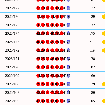
2026/177
32
,
10
,
41
,
31
,
38
,
20
T:
36
172
2026/176
13
,
44
,
22
,
24
,
11
,
15
T:
16
129
2026/175
16
,
12
,
47
,
06
,
31
,
20
T:
38
132
2026/174
22
,
39
,
10
,
19
,
38
,
47
T:
33
175
2026/173
40
,
47
,
18
,
49
,
28
,
29
T:
43
211
2026/172
05
,
29
,
39
,
01
,
13
,
32
T:
26
119
2026/171
23
,
25
,
29
,
46
,
09
,
06
T:
24
138
2026/170
26
,
19
,
47
,
17
,
44
,
29
T:
31
182
2026/169
14
,
20
,
27
,
33
,
40
,
26
T:
39
160
2026/168
29
,
26
,
05
,
30
,
07
,
32
T:
28
129
2026/167
38
,
43
,
09
,
47
,
23
,
20
T:
41
180
2026/166
43
,
30
,
02
,
13
,
01
,
16
T:
24
105