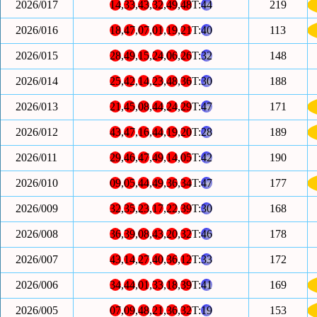
2026/017
14
,
33
,
43
,
32
,
49
,
48
T:
44
219
2026/016
18
,
47
,
07
,
01
,
19
,
21
T:
40
113
2026/015
28
,
49
,
15
,
24
,
06
,
26
T:
32
148
2026/014
25
,
42
,
14
,
23
,
48
,
36
T:
30
188
2026/013
21
,
45
,
08
,
44
,
24
,
29
T:
47
171
2026/012
43
,
47
,
16
,
44
,
19
,
20
T:
28
189
2026/011
29
,
46
,
47
,
49
,
14
,
05
T:
42
190
2026/010
09
,
05
,
44
,
49
,
36
,
34
T:
47
177
2026/009
32
,
35
,
23
,
17
,
22
,
39
T:
30
168
2026/008
36
,
39
,
08
,
43
,
20
,
32
T:
46
178
2026/007
43
,
14
,
27
,
40
,
36
,
12
T:
33
172
2026/006
34
,
44
,
01
,
33
,
18
,
39
T:
41
169
2026/005
07
,
09
,
48
,
21
,
36
,
32
T:
19
153