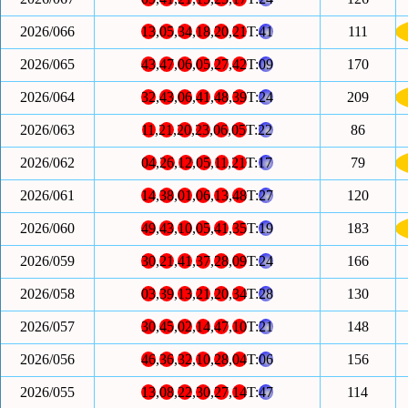
2026/066
13
,
05
,
34
,
18
,
20
,
21
T:
41
111
2026/065
43
,
47
,
06
,
05
,
27
,
42
T:
09
170
2026/064
32
,
43
,
06
,
41
,
48
,
39
T:
24
209
2026/063
11
,
21
,
20
,
23
,
06
,
05
T:
22
86
2026/062
04
,
26
,
12
,
05
,
11
,
21
T:
17
79
2026/061
14
,
38
,
01
,
06
,
13
,
48
T:
27
120
2026/060
49
,
43
,
10
,
05
,
41
,
35
T:
19
183
2026/059
30
,
21
,
41
,
37
,
28
,
09
T:
24
166
2026/058
03
,
39
,
13
,
21
,
20
,
34
T:
28
130
2026/057
30
,
45
,
02
,
14
,
47
,
10
T:
21
148
2026/056
46
,
36
,
32
,
10
,
28
,
04
T:
06
156
2026/055
13
,
08
,
22
,
30
,
27
,
14
T:
47
114