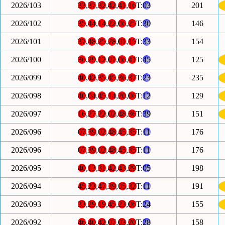
2026/103
33
,
37
,
32
,
42
,
41
,
16
T:
03
201
2026/102
35
,
44
,
14
,
22
,
06
,
25
T:
30
146
2026/101
37
,
48
,
25
,
28
,
01
,
15
T:
33
154
2026/100
36
,
29
,
12
,
01
,
06
,
41
T:
45
125
2026/099
40
,
42
,
35
,
45
,
36
,
37
T:
23
235
2026/098
40
,
04
,
45
,
14
,
20
,
06
T:
12
129
2026/097
16
,
27
,
22
,
02
,
48
,
36
T:
39
151
2026/096
07
,
39
,
02
,
48
,
45
,
35
T:
11
176
2026/096
07
,
39
,
02
,
48
,
45
,
35
T:
11
176
2026/095
40
,
13
,
31
,
42
,
43
,
29
T:
05
198
2026/094
45
,
23
,
47
,
39
,
05
,
32
T:
11
191
2026/093
33
,
29
,
19
,
45
,
23
,
06
T:
24
155
2026/092
46
,
40
,
42
,
07
,
03
,
20
T:
28
158