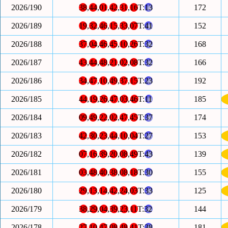
2026/190
38
,
44
,
01
,
42
,
31
,
16
T:
13
172
2026/189
19
,
32
,
46
,
15
,
33
,
07
T:
41
152
2026/188
37
,
04
,
46
,
45
,
10
,
26
T:
32
168
2026/187
43
,
44
,
48
,
21
,
02
,
08
T:
32
166
2026/186
34
,
47
,
10
,
49
,
37
,
15
T:
23
192
2026/185
44
,
19
,
26
,
47
,
03
,
46
T:
11
185
2026/184
09
,
49
,
22
,
02
,
47
,
45
T:
37
174
2026/183
42
,
30
,
23
,
44
,
10
,
04
T:
27
153
2026/182
07
,
16
,
39
,
20
,
08
,
49
T:
43
139
2026/181
03
,
48
,
40
,
38
,
08
,
18
T:
30
155
2026/180
29
,
13
,
14
,
42
,
24
,
03
T:
33
125
2026/179
38
,
29
,
04
,
39
,
23
,
11
T:
32
144
2026/178
27
,
10
,
47
,
08
,
48
,
41
T:
38
181