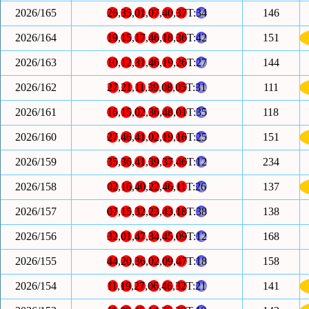
2026/165
26
,
35
,
01
,
07
,
40
,
37
T:
34
146
2026/164
19
,
15
,
17
,
46
,
18
,
36
T:
42
151
2026/163
10
,
12
,
31
,
46
,
19
,
26
T:
27
144
2026/162
27
,
21
,
11
,
39
,
08
,
05
T:
31
111
2026/161
16
,
15
,
02
,
36
,
48
,
01
T:
35
118
2026/160
27
,
46
,
41
,
02
,
19
,
16
T:
25
151
2026/159
35
,
36
,
41
,
39
,
37
,
46
T:
12
234
2026/158
02
,
16
,
40
,
22
,
46
,
11
T:
26
137
2026/157
07
,
15
,
32
,
23
,
43
,
18
T:
38
138
2026/156
32
,
01
,
47
,
34
,
45
,
09
T:
12
168
2026/155
44
,
20
,
36
,
02
,
09
,
47
T:
18
158
2026/154
11
,
19
,
27
,
06
,
46
,
32
T:
21
141