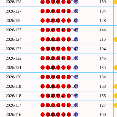
2026/128
49
,
13
,
15
,
09
,
30
,
43
T:
29
159
2026/127
27
,
03
,
49
,
33
,
41
,
31
T:
10
184
2026/126
22
,
21
,
27
,
02
,
26
,
30
T:
06
128
2026/125
21
,
24
,
03
,
37
,
15
,
44
T:
45
144
2026/124
41
,
48
,
45
,
24
,
39
,
18
T:
38
215
2026/123
01
,
36
,
05
,
31
,
08
,
23
T:
42
104
2026/122
28
,
19
,
29
,
26
,
17
,
27
T:
16
146
2026/121
04
,
05
,
48
,
12
,
49
,
17
T:
33
135
2026/120
07
,
46
,
28
,
04
,
20
,
29
T:
15
134
2026/119
16
,
46
,
49
,
37
,
07
,
08
T:
04
163
2026/118
02
,
26
,
43
,
25
,
40
,
19
T:
39
155
2026/117
39
,
03
,
13
,
12
,
43
,
17
T:
16
127
2026/116
29
,
20
,
45
,
07
,
21
,
38
T:
43
160