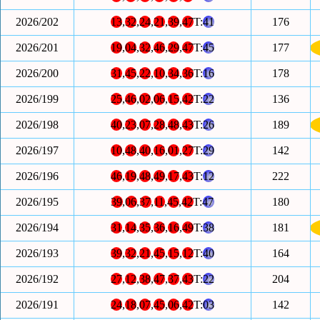
2026/202
13
,
32
,
24
,
21
,
39
,
47
T:
41
176
2026/201
19
,
04
,
32
,
46
,
29
,
47
T:
45
177
2026/200
31
,
45
,
22
,
10
,
34
,
36
T:
16
178
2026/199
25
,
46
,
02
,
06
,
15
,
42
T:
22
136
2026/198
40
,
23
,
07
,
28
,
48
,
43
T:
26
189
2026/197
10
,
48
,
40
,
16
,
01
,
27
T:
29
142
2026/196
46
,
19
,
48
,
49
,
17
,
43
T:
12
222
2026/195
39
,
06
,
37
,
11
,
45
,
42
T:
47
180
2026/194
31
,
14
,
35
,
36
,
16
,
49
T:
38
181
2026/193
39
,
32
,
21
,
45
,
15
,
12
T:
40
164
2026/192
27
,
12
,
38
,
47
,
37
,
43
T:
22
204
2026/191
24
,
18
,
07
,
45
,
06
,
42
T:
03
142